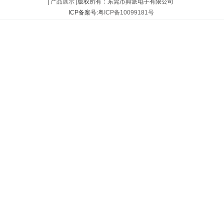
|
产品展示
|版权所有：东莞市典派电子有限公司
ICP备案号:
粤ICP备10099181号