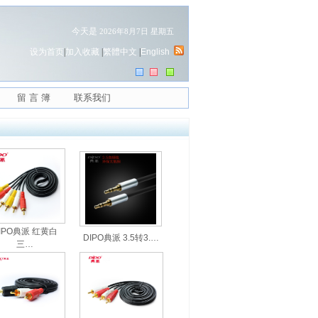
今天是
2026年8月7日 星期五
设为首页
|
加入收藏
|
繁體中文
|
English
留 言 簿
联系我们
IPO典派 红黄白
DIPO典派 3.5转3.…
三…