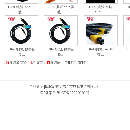
DIPO典派 S/PDIF
DIPO典派75-5屏
DIPO典派 发烧
D
数…
蔽…
SPD…
DIPO典派 数字音
DIPO典派 数字音
DIPO典派 SPDIF
D
频…
频…
数…
共
90
条记录 页次：
1
/6 每页：
15
条记录
1
[
2
][
3
][
4
][
5
][
6
]
:
|
产品展示
|版权所有：东莞市典派电子有限公司
ICP备案号:
粤ICP备10099181号