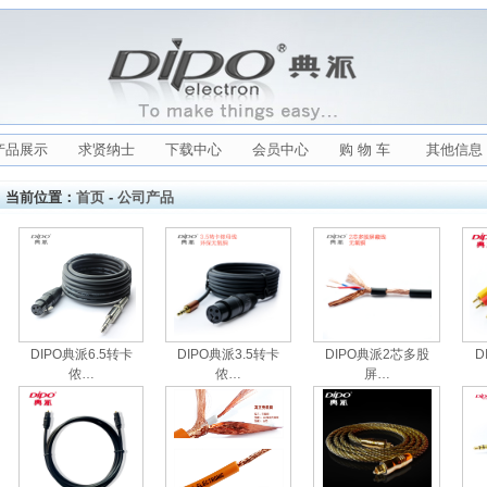
产品展示
求贤纳士
下载中心
会员中心
购 物 车
其他信息
当前位置：
首页
-
公司产品
DIPO典派6.5转卡
DIPO典派3.5转卡
DIPO典派2芯多股
D
侬…
侬…
屏…