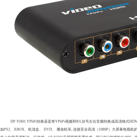
DP-YH01 YPbPr转换器是将YPbPr视频和R/L信号左右音频转换成高清格式
如PS2、XBOX、机顶盒、 DVD、 播放机等, 连接至全高清（1080P）大屏幕电视