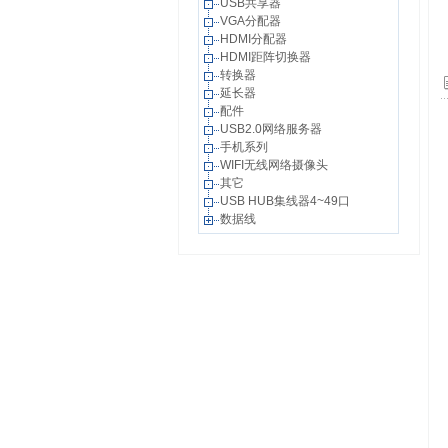
USB共享器
VGA分配器
HDMI分配器
HDMI距阵切换器
转换器
延长器
配件
USB2.0网络服务器
手机系列
WIFI无线网络摄像头
其它
USB HUB集线器4~49口
数据线