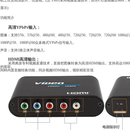
机上欣赏高清影片、玩游戏。(注:YH01采用视频直通技术，部分PS2游戏输出480I
显示)
功能简介
高清YPbPr输入：
图像：支持576i、576@50、480@60、480@59、720@50、720@59、720@60 1080i@24
1080P@59、1080P@60众多格式YPbPr信号输入。
声音：支持1路立体声音输入。
HDMI高清输出：
采用典派专利视频直通技术，直接把图像转换为高清HDMI输出。支持高达108
的面前。
同样内置音频转换功能，同步视频HDMI输出，视听精彩呈现