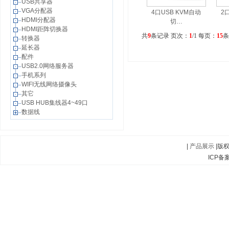
USB共享器
VGA分配器
4口USB KVM自动
2
HDMI分配器
切…
HDMI距阵切换器
共
9
条记录 页次：
1
/1 每页：
15
转换器
延长器
配件
USB2.0网络服务器
手机系列
WIFI无线网络摄像头
其它
USB HUB集线器4~49口
数据线
|
产品展示
|版
ICP备