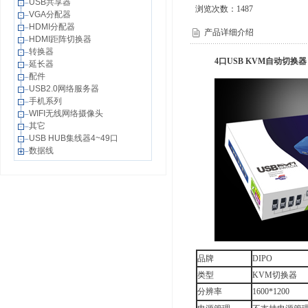
USB共享器
浏览次数：
1487
VGA分配器
HDMI分配器
产品详细介绍
HDMI距阵切换器
转换器
4口USB KVM自动切换器
延长器
配件
USB2.0网络服务器
手机系列
WIFI无线网络摄像头
其它
USB HUB集线器4~49口
数据线
品牌
DIPO
类型
KVM切换器
分辨率
1600*1200