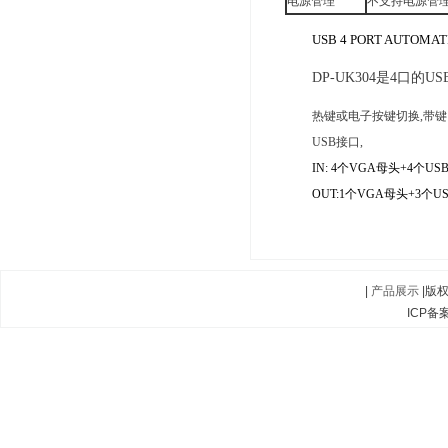
电源管理
不支持电源管
USB 4 PORT AUTOMA
DP-UK304是4
口的US
热键或电子按键切换
,
带键
USB
接口,
IN: 4个VGA母头+4个USB
OUT:1个VGA母头+3个US
|
产品展示
|版
ICP备